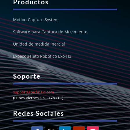
Productos
Motion Capture System
Software para Captura de Movimiento
Unidad de medida inercial
Exoesqueleto Robótico Exo-H3
Soporte
support@technaid.com
(Lunes-Viernes, 9h – 17h CET)
Redes Sociales