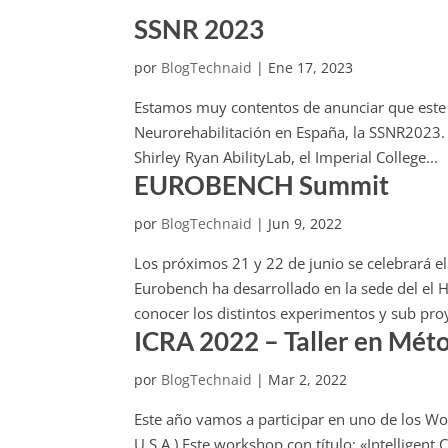
SSNR 2023
por
BlogTechnaid
|
Ene 17, 2023
Estamos muy contentos de anunciar que este 
Neurorehabilitación en España, la SSNR2023. 
Shirley Ryan AbilityLab, el Imperial College...
EUROBENCH Summit
por
BlogTechnaid
|
Jun 9, 2022
Los próximos 21 y 22 de junio se celebrará e
Eurobench ha desarrollado en la sede del el H
conocer los distintos experimentos y sub proy
ICRA 2022 – Taller en Méto
por
BlogTechnaid
|
Mar 2, 2022
Este año vamos a participar en uno de los Wo
U.S.A.) Este workshop con título: «Intellige