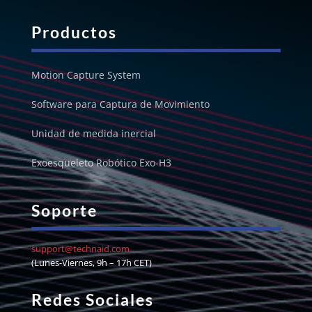
Productos
Motion Capture System
Software para Captura de Movimiento
Unidad de medida inercial
Exoesqueleto Robótico Exo-H3
Soporte
support@technaid.com
(Lunes-Viernes, 9h – 17h CET)
Redes Sociales