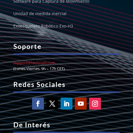
Software para Captura de Movimiento
Unidad de medida inercial
Exoesqueleto Robótico Exo-H3
Soporte
support@technaid.com
(Lunes-Viernes, 9h – 17h CET)
Redes Sociales
De Interés