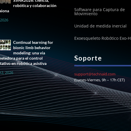
SSNR2026: ciencia,
robótica y colaboración
Software para Captura de
aiona
Movimiento
, 2026
Unidad de medida inercial
Exoesqueleto Robótico Exo-H
Continual learning for
bionic limb behavior
modeling: una vía
Soporte
etedora para el control
tativo en robótica asistiva
12, 2026
support@technaid.com
(Lunes-Viernes, 9h – 17h CET)