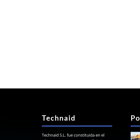
Technaid
Po
Technaid S.L. fue constituida en el