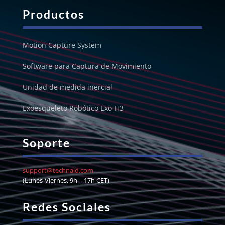
Productos
Motion Capture System
Software para Captura de Movimiento
Unidad de medida inercial
Exoesqueleto Robótico Exo-H3
Soporte
support@technaid.com
(Lunes-Viernes, 9h – 17h CET)
Redes Sociales