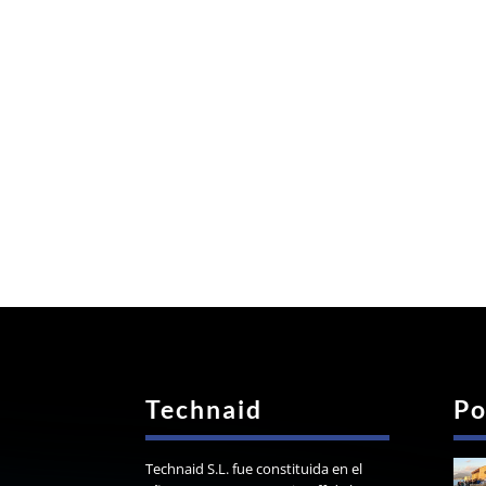
Technaid
Po
Technaid S.L. fue constituida en el