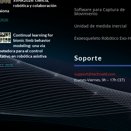
SSNR2026: ciencia,
robótica y colaboración
Software para Captura de
aiona
Movimiento
, 2026
Unidad de medida inercial
Continual learning for
Exoesqueleto Robótico Exo-H
bionic limb behavior
modeling: una vía
etedora para el control
tativo en robótica asistiva
Soporte
12, 2026
support@technaid.com
(Lunes-Viernes, 9h – 17h CET)