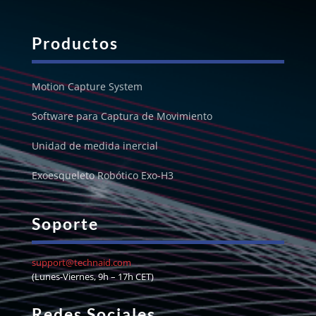
Productos
Motion Capture System
Software para Captura de Movimiento
Unidad de medida inercial
Exoesqueleto Robótico Exo-H3
Soporte
support@technaid.com
(Lunes-Viernes, 9h – 17h CET)
Redes Sociales